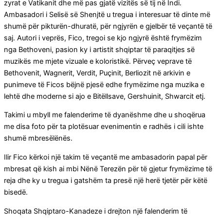
zyrat e Vatikanit dhe më pas gjatë vizitës së tij në Indi.
Ambasadori i Selisë së Shenjtë u tregua i interesuar të dinte më
shumë për pikturën-dhuratë, për ngjyrën e gjelbër të veçantë të
saj. Autori i veprës, Fico, tregoi se kjo ngjyrë është frymëzim
nga Bethoveni, pasion ky i artistit shqiptar të paraqitjes së
muzikës me mjete vizuale e koloristikë. Përveç veprave të
Bethovenit, Wagnerit, Verdit, Puçinit, Berliozit në arkivin e
punimeve të Ficos bëjnë pjesë edhe frymëzime nga muzika e
lehtë dhe moderne si ajo e Bitëllsave, Gershuinit, Shwarcit etj.
Takimi u mbyll me falenderime të dyanëshme dhe u shoqërua
me disa foto për ta plotësuar evenimentin e radhës i cili ishte
shumë mbresëlënës.
Ilir Fico kërkoi një takim të veçantë me ambasadorin papal për
mbresat që kish ai mbi Nënë Terezën për të gjetur frymëzime të
reja dhe ky u tregua i gatshëm ta presë një herë tjetër për këtë
bisedë.
Shoqata Shqiptaro-Kanadeze i drejton një falenderim të