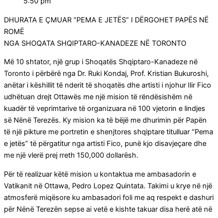
5:50 pm
DHURATA E ÇMUAR “PEMA E JETËS” I DËRGOHET PAPËS NË
ROMË
NGA SHOQATA SHQIPTARO-KANADEZE NË TORONTO
Më 10 shtator, një grup i Shoqatës Shqiptaro-Kanadeze në
Toronto i përbërë nga Dr. Ruki Kondaj, Prof. Kristian Bukuroshi,
anëtar i këshillit të nderit të shoqatës dhe artisti i njohur Ilir Fico
udhëtuan drejt Ottawës me një mision të rëndësishëm në
kuadër të veprimtarive të organizuara në 100 vjetorin e lindjes
së Nënë Terezës. Ky mision ka të bëjë me dhurimin për Papën
të një pikture me portretin e shenjtores shqiptare titulluar “Pema
e jetës” të përgatitur nga artisti Fico, punë kjo disavjeçare dhe
me një vlerë prej rreth 150,000 dollarësh.
Për të realizuar këtë mision u kontaktua me ambasadorin e
Vatikanit në Ottawa, Pedro Lopez Quintata. Takimi u krye në një
atmosferë miqësore ku ambasadori foli me aq respekt e dashuri
për Nënë Terezën sepse ai vetë e kishte takuar disa herë atë në