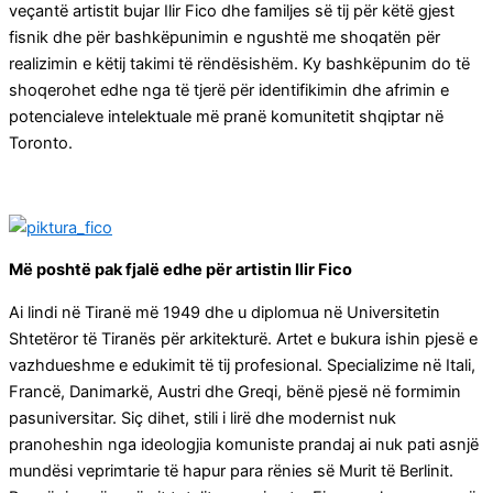
veçantë artistit bujar Ilir Fico dhe familjes së tij për këtë gjest
fisnik dhe për bashkëpunimin e ngushtë me shoqatën për
realizimin e këtij takimi të rëndësishëm. Ky bashkëpunim do të
shoqerohet edhe nga të tjerë për identifikimin dhe afrimin e
potencialeve intelektuale më pranë komunitetit shqiptar në
Toronto.
Më poshtë pak fjalë edhe për artistin Ilir Fico
Ai lindi në Tiranë më 1949 dhe u diplomua në Universitetin
Shtetëror të Tiranës për arkitekturë. Artet e bukura ishin pjesë e
vazhdueshme e edukimit të tij profesional. Specializime në Itali,
Francë, Danimarkë, Austri dhe Greqi, bënë pjesë në formimin
pasuniversitar. Siç dihet, stili i lirë dhe modernist nuk
pranoheshin nga ideologjia komuniste prandaj ai nuk pati asnjë
mundësi veprimtarie të hapur para rënies së Murit të Berlinit.