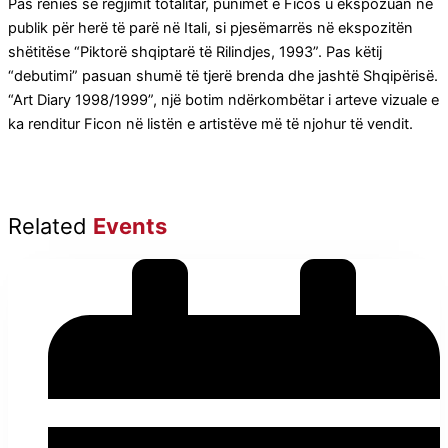
Pas rënies së regjimit totalitar, punimet e Ficos u ekspozuan në
publik për herë të parë në Itali, si pjesëmarrës në ekspozitën
shëtitëse “Piktorë shqiptarë të Rilindjes, 1993”. Pas këtij
“debutimi” pasuan shumë të tjerë brenda dhe jashtë Shqipërisë.
“Art Diary 1998/1999”, një botim ndërkombëtar i arteve vizuale e
ka renditur Ficon në listën e artistëve më të njohur të vendit.
Related
Events