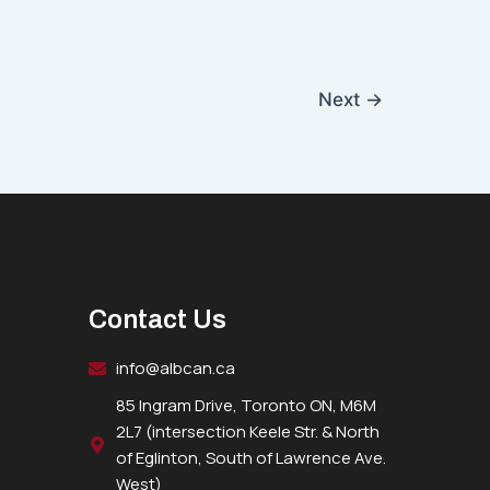
Next
→
Contact Us
info@albcan.ca
85 Ingram Drive, Toronto ON, M6M
2L7 (intersection Keele Str. & North
of Eglinton, South of Lawrence Ave.
West)