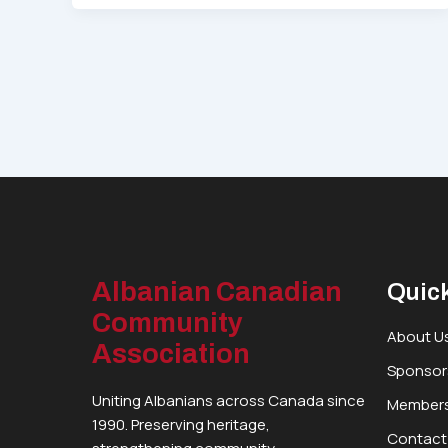
Albanian Canadian
Quick
Community
About U
Association
Sponsor
Uniting Albanians across Canada since
Members
1990. Preserving heritage,
Contact