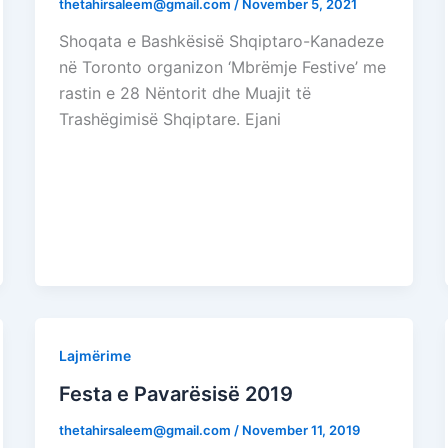
thetahirsaleem@gmail.com
/
November 5, 2021
Shoqata e Bashkësisë Shqiptaro-Kanadeze
në Toronto organizon ‘Mbrëmje Festive’ me
rastin e 28 Nëntorit dhe Muajit të
Trashëgimisë Shqiptare. Ejani
Lajmërime
Festa e Pavarësisë 2019
thetahirsaleem@gmail.com
/
November 11, 2019