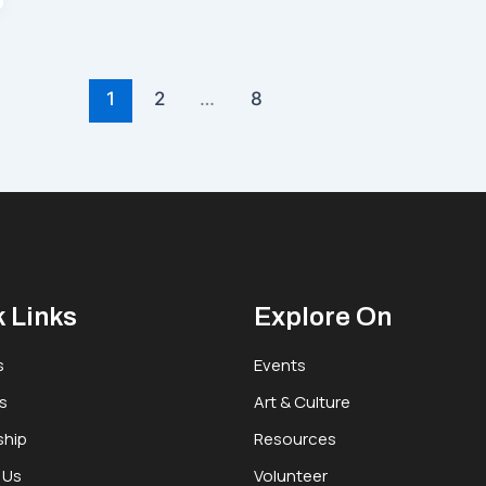
1
2
…
8
 Links
Explore On
s
Events
s
Art & Culture
hip
Resources
 Us
Volunteer