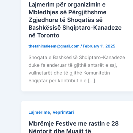
Lajmerim për organizimin e
Mbledhjes së Përgjithshme
Zgjedhore të Shoqatës së
Bashkësisë Shqiptaro-Kanadeze
në Toronto
thetahirsaleem@gmail.com
/
February 11, 2025
Shoqata e Bashkësisë Shqiptaro-Kanadeze
duke falenderuar të gjithë antarët e saj,
vullnetarët dhe të gjithë Komunitetin
Shqiptar për kontributin e […]
,
Lajmërime
Veprimtari
Mbrëmje Festive me rastin e 28
Nëntorit dhe Muajit të