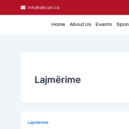
Skip
info@albcan.ca
to
content
Home
About Us
Events
Spon
Lajmërime
Lajmërime