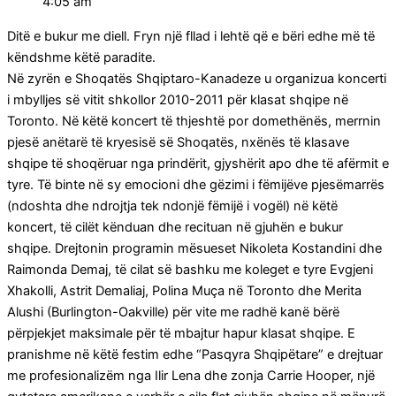
4:05 am
Ditë e bukur me diell. Fryn një fllad i lehtë që e bëri edhe më të
këndshme këtë paradite.
Në zyrën e Shoqatës Shqiptaro-Kanadeze u organizua koncerti
i mbylljes së vitit shkollor 2010-2011 për klasat shqipe në
Toronto. Në këtë koncert të thjeshtë por domethënës, merrnin
pjesë anëtarë të kryesisë së Shoqatës, nxënës të klasave
shqipe të shoqëruar nga prindërit, gjyshërit apo dhe të afërmit e
tyre. Të binte në sy emocioni dhe gëzimi i fëmijëve pjesëmarrës
(ndoshta dhe ndrojtja tek ndonjë fëmijë i vogël) në këtë
koncert, të cilët kënduan dhe recituan në gjuhën e bukur
shqipe. Drejtonin programin mësueset Nikoleta Kostandini dhe
Raimonda Demaj, të cilat së bashku me koleget e tyre Evgjeni
Xhakolli, Astrit Demaliaj, Polina Muça në Toronto dhe Merita
Alushi (Burlington-Oakville) për vite me radhë kanë bërë
përpjekjet maksimale për të mbajtur hapur klasat shqipe. E
pranishme në këtë festim edhe “Pasqyra Shqipëtare” e drejtuar
me profesionalizëm nga Ilir Lena dhe zonja Carrie Hooper, një