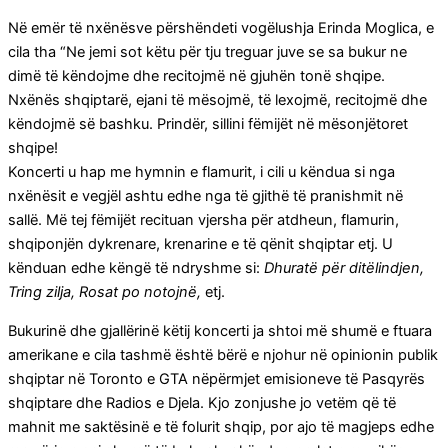
Në emër të nxënësve përshëndeti vogëlushja Erinda Moglica, e
cila tha “Ne jemi sot këtu për tju treguar juve se sa bukur ne
dimë të këndojme dhe recitojmë në gjuhën tonë shqipe.
Nxënës shqiptarë, ejani të mësojmë, të lexojmë, recitojmë dhe
këndojmë së bashku. Prindër, sillini fëmijët në mësonjëtoret
shqipe!
Koncerti u hap me hymnin e flamurit, i cili u këndua si nga
nxënësit e vegjël ashtu edhe nga të gjithë të pranishmit në
sallë. Më tej fëmijët recituan vjersha për atdheun, flamurin,
shqiponjën dykrenare, krenarine e të qënit shqiptar etj. U
kënduan edhe këngë të ndryshme si:
Dhuratë për ditëlindjen,
Tring zilja, Rosat po notojnë,
etj.
Bukurinë dhe gjallërinë këtij koncerti ja shtoi më shumë e ftuara
amerikane e cila tashmë është bërë e njohur në opinionin publik
shqiptar në Toronto e GTA nëpërmjet emisioneve të Pasqyrës
shqiptare dhe Radios e Djela. Kjo zonjushe jo vetëm që të
mahnit me saktësinë e të folurit shqip, por ajo të magjeps edhe