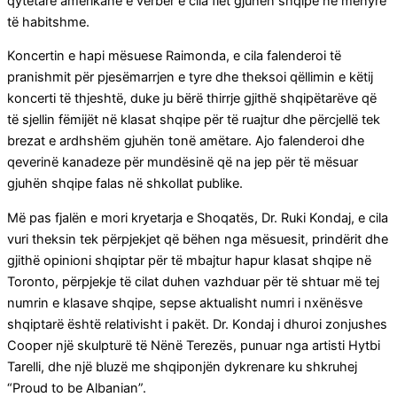
qytetare amerikane e verbër e cila flet gjuhën shqipe në mënyrë
të habitshme.
Koncertin e hapi mësuese Raimonda, e cila falenderoi të
pranishmit për pjesëmarrjen e tyre dhe theksoi qëllimin e këtij
koncerti të thjeshtë, duke ju bërë thirrje gjithë shqipëtarëve që
të sjellin fëmijët në klasat shqipe për të ruajtur dhe përcjellë tek
brezat e ardhshëm gjuhën tonë amëtare. Ajo falenderoi dhe
qeverinë kanadeze për mundësinë që na jep për të mësuar
gjuhën shqipe falas në shkollat publike.
Më pas fjalën e mori kryetarja e Shoqatës, Dr. Ruki Kondaj, e cila
vuri theksin tek përpjekjet që bëhen nga mësuesit, prindërit dhe
gjithë opinioni shqiptar për të mbajtur hapur klasat shqipe në
Toronto, përpjekje të cilat duhen vazhduar për të shtuar më tej
numrin e klasave shqipe, sepse aktualisht numri i nxënësve
shqiptarë është relativisht i pakët. Dr. Kondaj i dhuroi zonjushes
Cooper një skulpturë të Nënë Terezës, punuar nga artisti Hytbi
Tarelli, dhe një bluzë me shqiponjën dykrenare ku shkruhej
“Proud to be Albanian”.