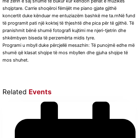
me zërin e saj shumë të bukur kur këndon perlat e muzikës
shqiptare. Carrie shoqëroi fëmijët me piano gjate gjithë
koncertit duke kënduar me entuziazëm bashkë me ta.rnNë fund
të programit pati një koktej të thjeshtë dhe pica për të gjithë. Të
pranishmit bënë shumë fotografi kujtimi me njeri-tjetrin dhe
shkëmbyen biseda të perzemërta midis tyre.
Programi u mbyll duke përcjellë mesazhin: Të punojmë edhe më
shumë që klasat shqipe të mos mbyllen dhe gjuha shqipe të
mos shuhet.
Related
Events