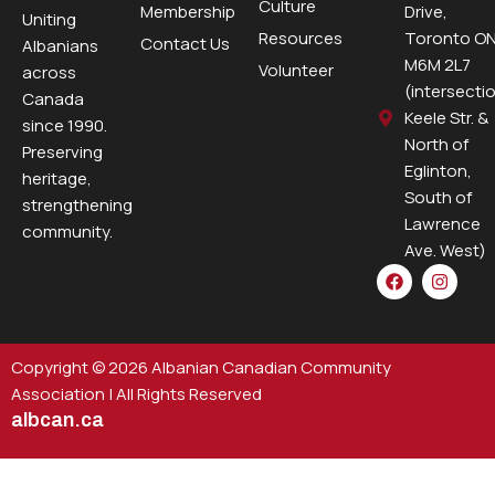
Culture
Membership
Drive,
Uniting
Resources
Toronto ON
Contact Us
Albanians
M6M 2L7
Volunteer
across
(intersecti
Canada
Keele Str. &
since 1990.
North of
Preserving
Eglinton,
heritage,
South of
strengthening
Lawrence
community.
Ave. West)
F
I
a
n
c
s
e
t
b
a
o
g
Copyright © 2026 Albanian Canadian Community
o
r
Association | All Rights Reserved
k
a
m
albcan.ca