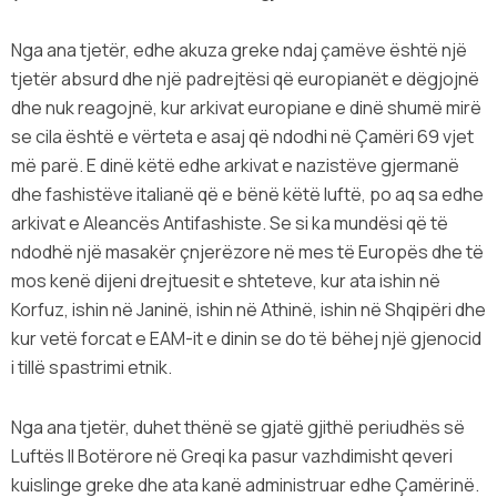
Nga ana tjetër, edhe akuza greke ndaj çamëve është një
tjetër absurd dhe një padrejtësi që europianët e dëgjojnë
dhe nuk reagojnë, kur arkivat europiane e dinë shumë mirë
se cila është e vërteta e asaj që ndodhi në Çamëri 69 vjet
më parë. E dinë këtë edhe arkivat e nazistëve gjermanë
dhe fashistëve italianë që e bënë këtë luftë, po aq sa edhe
arkivat e Aleancës Antifashiste. Se si ka mundësi që të
ndodhë një masakër çnjerëzore në mes të Europës dhe të
mos kenë dijeni drejtuesit e shteteve, kur ata ishin në
Korfuz, ishin në Janinë, ishin në Athinë, ishin në Shqipëri dhe
kur vetë forcat e EAM-it e dinin se do të bëhej një gjenocid
i tillë spastrimi etnik.
Nga ana tjetër, duhet thënë se gjatë gjithë periudhës së
Luftës II Botërore në Greqi ka pasur vazhdimisht qeveri
kuislinge greke dhe ata kanë administruar edhe Çamërinë.