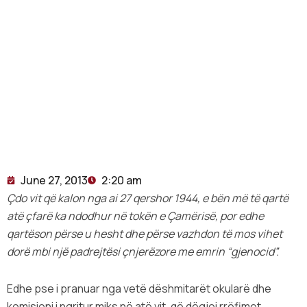
June 27, 2013
2:20 am
Çdo vit që kalon nga ai 27 qershor 1944, e bën më të qartë
atë çfarë ka ndodhur në tokën e Çamërisë, por edhe
qartëson përse u hesht dhe përse vazhdon të mos vihet
dorë mbi një padrejtësi çnjerëzore me emrin “gjenocid”.
Edhe pse i pranuar nga vetë dëshmitarët okularë dhe
komisioni i ngritur miks në atë vit, që dëgjoi rrëfimet