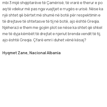
mbi 3 mijë shqiptarëve të Çamërisë, të vrarë e therur e po
aq të vdekur më pas nga vuajtjet e rrugës e urisë. Nëse ka
një shtet që bërtet më shumë në botë për respektimin e
të drejtave të shtetasve të tij në botë, ajo është Greqia.
Njëherazi e them me gojën plot se nëse ka shtet që shkel
me të dyja këmbët të drejtat e njeriut brenda vendit të tij,
ajo është Greqia. Çfarë emri i duhet vënë kësaj?
Hyqmet Zane, Nacional Albania