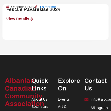
October 1, 2024
Lajmërime
Festa e Pavarësisë 2024
View Details
Albanian
Quick
Explore
Contact
Canadian
Links
On
Us
Community
About Us
Events
info@albca
Association
Sponsors
Art &
85 Ingram