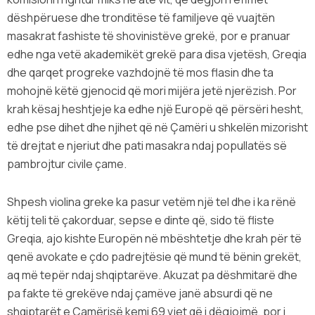
dëshpëruese dhe tronditëse të familjeve që vuajtën
masakrat fashiste të shovinistëve grekë, por e pranuar
edhe nga vetë akademikët grekë para disa vjetësh, Greqia
dhe qarqet progreke vazhdojnë të mos flasin dhe ta
mohojnë këtë gjenocid që mori mijëra jetë njerëzish. Por
krah kësaj heshtjeje ka edhe një Europë që përsëri hesht,
edhe pse dihet dhe njihet që në Çamëri u shkelën mizorisht
të drejtat e njeriut dhe pati masakra ndaj popullatës së
pambrojtur civile çame.
Shpesh violina greke ka pasur vetëm një tel dhe i ka rënë
këtij teli të çakorduar, sepse e dinte që, sido të fliste
Greqia, ajo kishte Europën në mbështetje dhe krah për të
qenë avokate e çdo padrejtësie që mund të bënin grekët,
aq më tepër ndaj shqiptarëve. Akuzat pa dëshmitarë dhe
pa fakte të grekëve ndaj çamëve janë absurdi që ne
shqiptarët e Çamërisë kemi 69 vjet që i dëgjojmë, por i