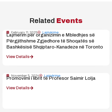
Related
Events
February 11, 2025
Lajmërime
Lajmerim për organizimin e Mbledhjes së
Përgjithshme Zgjedhore të Shoqatës së
Bashkësisë Shqiptaro-Kanadeze në Toronto
View Details
November 5, 2024
Lajmërime
Promovimi i librit të Profesor Saimir Lolja
View Details