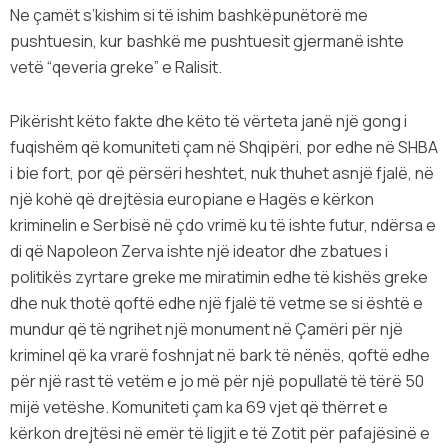
Ne çamët s’kishim si të ishim bashkëpunëtorë me
pushtuesin, kur bashkë me pushtuesit gjermanë ishte
vetë “qeveria greke” e Ralisit.
Pikërisht këto fakte dhe këto të vërteta janë një gong i
fuqishëm që komuniteti çam në Shqipëri, por edhe në SHBA
i bie fort, por që përsëri heshtet, nuk thuhet asnjë fjalë, në
një kohë që drejtësia europiane e Hagës e kërkon
kriminelin e Serbisë në çdo vrimë ku të ishte futur, ndërsa e
di që Napoleon Zerva ishte një ideator dhe zbatues i
politikës zyrtare greke me miratimin edhe të kishës greke
dhe nuk thotë qoftë edhe një fjalë të vetme se si është e
mundur që të ngrihet një monument në Çamëri për një
kriminel që ka vrarë foshnjat në bark të nënës, qoftë edhe
për një rast të vetëm e jo më për një popullatë të tërë 50
mijë vetëshe. Komuniteti çam ka 69 vjet që thërret e
kërkon drejtësi në emër të ligjit e të Zotit për pafajësinë e