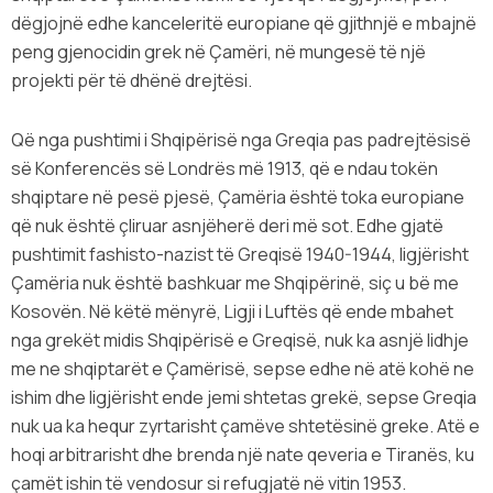
dëgjojnë edhe kanceleritë europiane që gjithnjë e mbajnë
peng gjenocidin grek në Çamëri, në mungesë të një
projekti për të dhënë drejtësi.
Që nga pushtimi i Shqipërisë nga Greqia pas padrejtësisë
së Konferencës së Londrës më 1913, që e ndau tokën
shqiptare në pesë pjesë, Çamëria është toka europiane
që nuk është çliruar asnjëherë deri më sot. Edhe gjatë
pushtimit fashisto-nazist të Greqisë 1940-1944, ligjërisht
Çamëria nuk është bashkuar me Shqipërinë, siç u bë me
Kosovën. Në këtë mënyrë, Ligji i Luftës që ende mbahet
nga grekët midis Shqipërisë e Greqisë, nuk ka asnjë lidhje
me ne shqiptarët e Çamërisë, sepse edhe në atë kohë ne
ishim dhe ligjërisht ende jemi shtetas grekë, sepse Greqia
nuk ua ka hequr zyrtarisht çamëve shtetësinë greke. Atë e
hoqi arbitrarisht dhe brenda një nate qeveria e Tiranës, ku
çamët ishin të vendosur si refugjatë në vitin 1953.