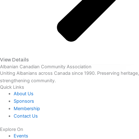
View Details
Albanian Canadian Community Association
Uniting Albanians across Canada since 1990. Preserving heritage,
strengthening community.
Quick Links
About Us
Sponsors
Membership
Contact Us
Explore On
Events