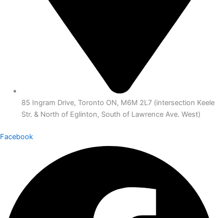
85 Ingram Drive, Toronto ON, M6M 2L7 (intersection Keele
Str. & North of Eglinton, South of Lawrence Ave. West)
Facebook