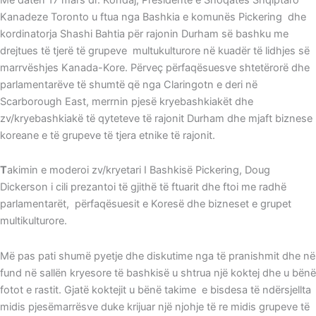
Kanadeze Toronto u ftua nga Bashkia e komunës Pickering dhe
kordinatorja Shashi Bahtia për rajonin Durham së bashku me
drejtues të tjerë të grupeve multukulturore në kuadër të lidhjes së
marrvëshjes Kanada-Kore. Përveç përfaqësuesve shtetërorë dhe
parlamentarëve të shumtë që nga Claringotn e deri në
Scarborough East, merrnin pjesë kryebashkiakët dhe
zv/kryebashkiakë të qyteteve të rajonit Durham dhe mjaft biznese
koreane e të grupeve të tjera etnike të rajonit.
T
akimin e moderoi zv/kryetari I Bashkisë Pickering, Doug
Dickerson i cili prezantoi të gjithë të ftuarit dhe ftoi me radhë
parlamentarët, përfaqësuesit e Koresë dhe bizneset e grupet
multikulturore.
Më pas pati shumë pyetje dhe diskutime nga të pranishmit dhe në
fund në sallën kryesore të bashkisë u shtrua një koktej dhe u bënë
fotot e rastit. Gjatë koktejit u bënë takime e bisdesa të ndërsjellta
midis pjesëmarrësve duke krijuar një njohje të re midis grupeve të