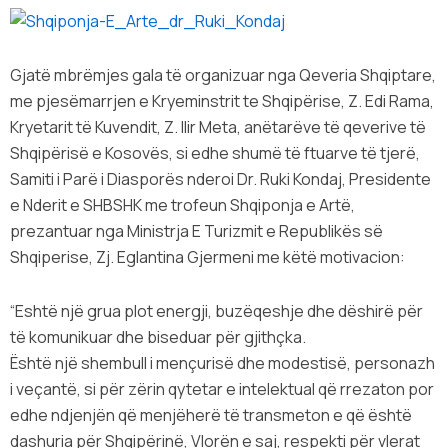
Gjatë mbrëmjes gala të organizuar nga Qeveria Shqiptare,
me pjesëmarrjen e Kryeminstrit te Shqipërise, Z. Edi Rama,
Kryetarit të Kuvendit, Z. Ilir Meta, anëtarëve të qeverive të
Shqipërisë e Kosovës, si edhe shumë të ftuarve të tjerë,
Samiti i Parë i Diasporës nderoi Dr. Ruki Kondaj, Presidente
e Nderit e SHBSHK me trofeun Shqiponja e Artë,
prezantuar nga Ministrja E Turizmit e Republikës së
Shqiperise, Zj. Eglantina Gjermeni me këtë motivacion:
“Eshtë një grua plot energji, buzëqeshje dhe dëshirë për
të komunikuar dhe biseduar për gjithçka.
Është një shembull i mençurisë dhe modestisë, personazh
i veçantë, si për zërin qytetar e intelektual që rrezaton por
edhe ndjenjën që menjëherë të transmeton e që është
dashuria për Shqipërinë, Vlorën e saj, respekti për vlerat