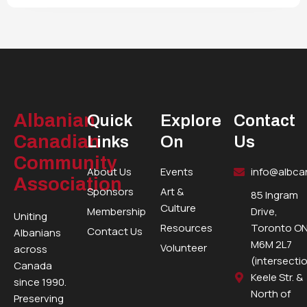
Albanian
Quick
Explore
Contact
Canadian
Links
On
Us
Community
About Us
Events
info@albca
Association
Sponsors
Art &
85 Ingram
Culture
Membership
Drive,
Uniting
Resources
Toronto ON
Contact Us
Albanians
M6M 2L7
Volunteer
across
(intersecti
Canada
Keele Str. &
since 1990.
North of
Preserving