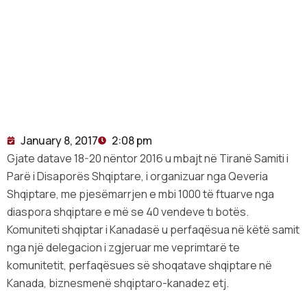
nëntor, 2016
January 8, 2017
2:08 pm
Gjate datave 18-20 nëntor 2016 u mbajt në Tiranë Samiti i
Parë i Disaporës Shqiptare, i organizuar nga Qeveria
Shqiptare, me pjesëmarrjen e mbi 1000 të ftuarve nga
diaspora shqiptare e më se 40 vendeve tı botës.
Komuniteti shqiptar i Kanadasë u perfaqësua në këtë samit
nga një delegacion i zgjeruar me veprimtarë te
komunitetit, perfaqësues së shoqatave shqiptare në
Kanada, biznesmenë shqiptaro-kanadez etj.