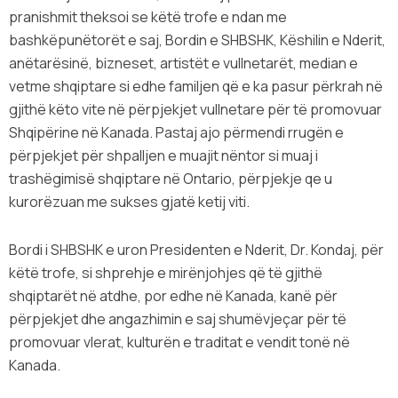
pranishmit theksoi se këtë trofe e ndan me
bashkëpunëtorët e saj, Bordin e SHBSHK, Këshilin e Nderit,
anëtarësinë, bizneset, artistët e vullnetarët, median e
vetme shqiptare si edhe familjen që e ka pasur përkrah në
gjithë këto vite në përpjekjet vullnetare për të promovuar
Shqipërine në Kanada. Pastaj ajo përmendi rrugën e
përpjekjet për shpalljen e muajit nëntor si muaj i
trashëgimisë shqiptare në Ontario, përpjekje qe u
kurorëzuan me sukses gjatë ketij viti.
Bordi i SHBSHK e uron Presidenten e Nderit, Dr. Kondaj, për
këtë trofe, si shprehje e mirënjohjes që të gjithë
shqiptarët në atdhe, por edhe në Kanada, kanë për
përpjekjet dhe angazhimin e saj shumëvjeçar për të
promovuar vlerat, kulturën e traditat e vendit tonë në
Kanada.