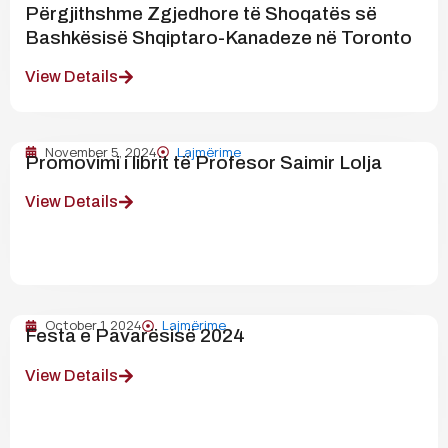
Përgjithshme Zgjedhore të Shoqatës së
Bashkësisë Shqiptaro-Kanadeze në Toronto
View Details
November 5, 2024
Lajmërime
Promovimi i librit të Profesor Saimir Lolja
View Details
October 1, 2024
Lajmërime
Festa e Pavarësisë 2024
View Details