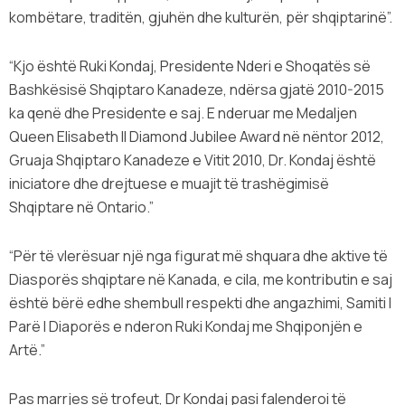
kombëtare, traditën, gjuhën dhe kulturën, për shqiptarinë”.
“Kjo është Ruki Kondaj, Presidente Nderi e Shoqatës së
Bashkësisë Shqiptaro Kanadeze, ndërsa gjatë 2010-2015
ka qenë dhe Presidente e saj. E nderuar me Medaljen
Queen Elisabeth II Diamond Jubilee Award në nëntor 2012,
Gruaja Shqiptaro Kanadeze e Vitit 2010, Dr. Kondaj është
iniciatore dhe drejtuese e muajit të trashëgimisë
Shqiptare në Ontario.”
“Për të vlerësuar një nga figurat më shquara dhe aktive të
Diasporës shqiptare në Kanada, e cila, me kontributin e saj
është bërë edhe shembull respekti dhe angazhimi, Samiti I
Parë I Diaporës e nderon Ruki Kondaj me Shqiponjën e
Artë.”
Pas marrjes së trofeut, Dr Kondaj pasi falenderoi të