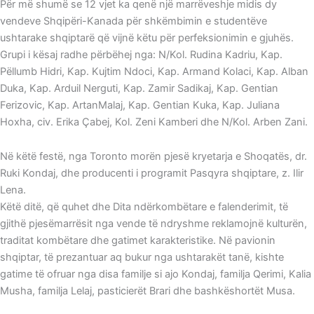
Për më shumë se 12 vjet ka qenë një marrëveshje midis dy
vendeve Shqipëri-Kanada për shkëmbimin e studentëve
ushtarake shqiptarë që vijnë këtu për perfeksionimin e gjuhës.
Grupi i kësaj radhe përbëhej nga: N/Kol. Rudina Kadriu, Kap.
Pëllumb Hidri, Kap. Kujtim Ndoci, Kap. Armand Kolaci, Kap. Alban
Duka, Kap. Arduil Nerguti, Kap. Zamir Sadikaj, Kap. Gentian
Ferizovic, Kap. ArtanMalaj, Kap. Gentian Kuka, Kap. Juliana
Hoxha, civ. Erika Çabej, Kol. Zeni Kamberi dhe N/Kol. Arben Zani.
Në këtë festë, nga Toronto morën pjesë kryetarja e Shoqatës, dr.
Ruki Kondaj, dhe producenti i programit Pasqyra shqiptare, z. Ilir
Lena.
Këtë ditë, që quhet dhe Dita ndërkombëtare e falenderimit, të
gjithë pjesëmarrësit nga vende të ndryshme reklamojnë kulturën,
traditat kombëtare dhe gatimet karakteristike. Në pavionin
shqiptar, të prezantuar aq bukur nga ushtarakët tanë, kishte
gatime të ofruar nga disa familje si ajo Kondaj, familja Qerimi, Kalia
Musha, familja Lelaj, pasticierët Brari dhe bashkëshortët Musa.