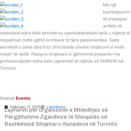
Me një
bashkëpunim
të shkëlqyer
arritëm të
realizojmë edhe këtë aktivitet ku bashkatdhetarët tanë u ndjenë të
respektuar midis gjithë kombeve të tjera pjesëmarrëse. Gjate
aktivitetit u bënë disa foto dhe biseda shumë miqësore si midis
miqsh të vjetër. Pasqyra shqiptare si gjithmonë prezantoi me
profesionalizëm edhe kete veprimtari të radhës së SHBSHK-së
Toronto.
Related
Events
February 11, 2025
Lajmërime
Lajmerim për organizimin e Mbledhjes së
Përgjithshme Zgjedhore të Shoqatës së
Bashkësisë Shqiptaro-Kanadeze në Toronto