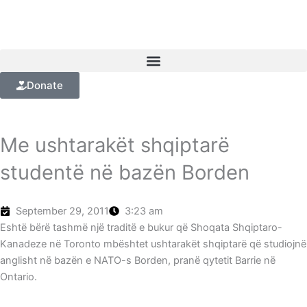
Skip
to
content
Donate
Me ushtarakët shqiptarë
studentë në bazën Borden
September 29, 2011
3:23 am
Eshtë bërë tashmë një traditë e bukur që Shoqata Shqiptaro-
Kanadeze në Toronto mbështet ushtarakët shqiptarë që studiojnë
anglisht në bazën e NATO-s Borden, pranë qytetit Barrie në
Ontario.