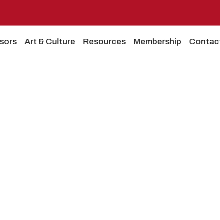
sors
Art & Culture
Resources
Membership
Contac
Shqiptare në Provincën e O