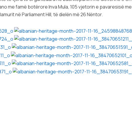
soprano me famë botërore Inva Mula, 105 vjetorin e pavaresis
lamurit në Parliament Hill, të dielën më 26 Nëntor.