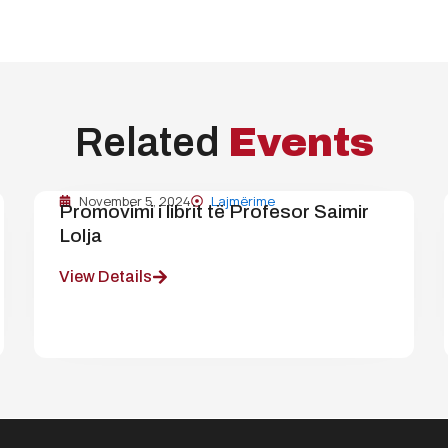
Related
Events
November 5, 2024
Lajmërime
Promovimi i librit të Profesor Saimir
Lolja
View Details