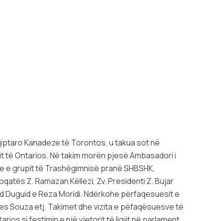
qiptaro Kanadeze të Torontos, u takua sot në
t të Ontarios. Në takim morën pjesë Ambasadori i
are e grupit të Trashëgimnisë pranë SHBSHK,
oqatës Z. Ramazan Këllezi, Zv. Presidenti Z. Bujar
rad Duguid e Reza Moridi. Ndërkohe përfaqesuesit e
rles Souza etj. Takimet dhe vizita e pëfaqësuesve të
s si festimin e një vjetorit të ligjit në parlament