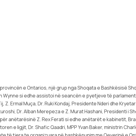
 provincën e Ontarios, një grup nga Shoqata e Bashkësisë Sh
n Wynne si edhe assistoi në seancën e pyetjeve të parlamenti
j, Z. Ermal Muça, Dr. Ruki Kondaj, Presidente Nderi dhe Kryet
kuroshi, Dr. Alban Merepeza e Z. Murat Hashani, Presidenti i Sh
për anëtarësinë Z. Rex Ferati si edhe anëtarët e kabinetit, B
ren e ligjit, Dr. Shafic Qaadri, MPP Yvan Baker, ministrin Cha
e të tjera te organizuara në bashkëpunim me Qeverinë e Ontario