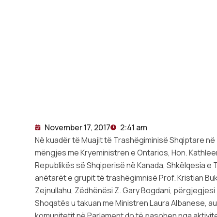
November 17, 2017
2:41 am
Në kuadër të Muajit të Trashëgiminisë Shqiptare në
mëngjes me Kryeministren e Ontarios, Hon. Kathlee
Republikës së Shqiperisë në Kanada, Shkëlqesia e Ti
anëtarët e grupit të trashëgimnisë Prof. Kristian Bu
Zejnullahu, Zëdhënësi Z. Gary Bogdani, përgjegjesi 
Shoqatës u takuan me Ministren Laura Albanese, auto
komunitetit në Parlament do të pasohen nga aktivitet