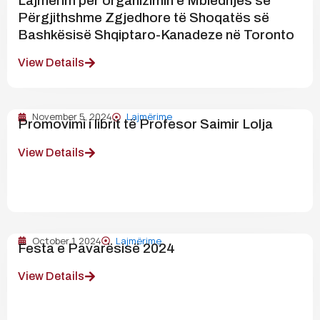
Lajmerim për organizimin e Mbledhjes së
Përgjithshme Zgjedhore të Shoqatës së
Bashkësisë Shqiptaro-Kanadeze në Toronto
View Details
November 5, 2024
Lajmërime
Promovimi i librit të Profesor Saimir Lolja
View Details
October 1, 2024
Lajmërime
Festa e Pavarësisë 2024
View Details