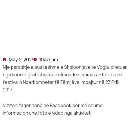
May 2, 2017
10:57 pm
Nje paraqitje e suskeshme e Shqiponjave të Vogla, dretuar
nga koeroegrafi shqiptaro-kanadez, Ramazan Këllezi ne
festivalin Nderkombetar të Fëmijëve, mbajtur në 23 Prill
2017.
Vizitoni faqen tonë në Facebook për më shumë
informacion dhe foto e video nga aktiviteti.