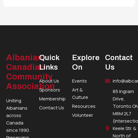
Albanian
Quick
Explore
Contact
Canadian
Links
On
Us
Community
About Us
Events
info@albca
Association
Sponsors
Art &
85 Ingram
Culture
Membership
Drive,
Uniting
Resources
Toronto ON
Contact Us
Albanians
M6M 2L7
Volunteer
across
(intersecti
Canada
Keele Str. &
since 1990.
North of
Preserving