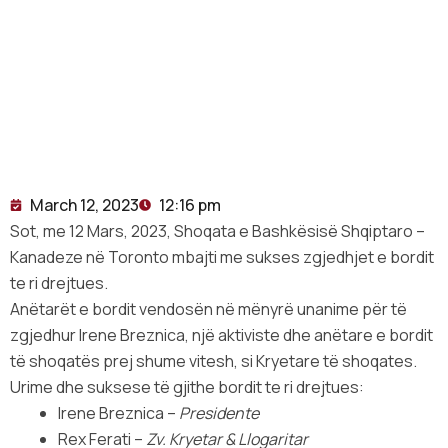
March 12, 2023
12:16 pm
Sot, me 12 Mars, 2023, Shoqata e Bashkësisë Shqiptaro –
Kanadeze në Toronto mbajti me sukses zgjedhjet e bordit
te ri drejtues.
Anëtarët e bordit vendosën në mënyrë unanime për të
zgjedhur Irene Breznica, një aktiviste dhe anëtare e bordit
të shoqatës prej shume vitesh, si Kryetare të shoqates.
Urime dhe suksese të gjithe bordit te ri drejtues:
Irene Breznica –
Presidente
Rex Ferati –
Zv. Kryetar & Llogaritar