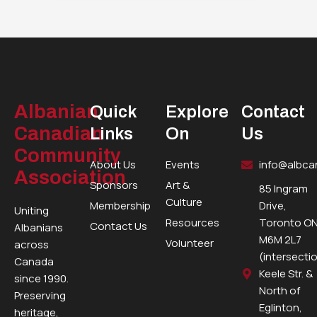
Albanian
Quick
Explore
Contact
Canadian
Links
On
Us
Community
About Us
Events
info@albca
Association
Sponsors
Art &
85 Ingram
Culture
Membership
Drive,
Uniting
Resources
Toronto ON
Contact Us
Albanians
M6M 2L7
Volunteer
across
(intersecti
Canada
Keele Str. &
since 1990.
North of
Preserving
Eglinton,
heritage,