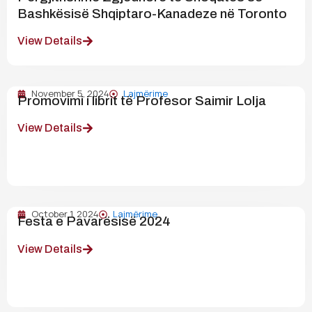
Bashkësisë Shqiptaro-Kanadeze në Toronto
View Details
November 5, 2024
Lajmërime
Promovimi i librit të Profesor Saimir Lolja
View Details
October 1, 2024
Lajmërime
Festa e Pavarësisë 2024
View Details