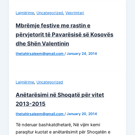
,
,
Lajmërime
Uncategorized
Veprimtari
Mbrëmje festive me rastin e
përvjetorit të Pavarësisë së Kosovës
dhe Shën Valentinin
thetahirsaleem@gmail.com
/
January 24, 2014
,
Lajmërime
Uncategorized
Anëtarësimi në Shoqatë për vitet
2013-2015
thetahirsaleem@gmail.com
/
January 20, 2014
Të nderuar bashkatdhetarë, Në vijim kemi
paraqitur kuotat e anëtarësimit për Shoqatën e