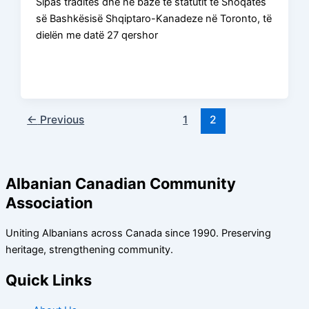
Sipas traditës dhe në bazë të statutit të Shoqatës
së Bashkësisë Shqiptaro-Kanadeze në Toronto, të
dielën me datë 27 qershor
←
Previous
1
2
Albanian Canadian Community
Association
Uniting Albanians across Canada since 1990. Preserving
heritage, strengthening community.
Quick Links