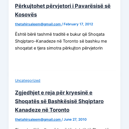
Përkujtohet përvjetori i Pavarësisë së
Kosovës
thetahirsaleem@gmail.com
/
February 17, 2012
Është bërë tashmë traditë e bukur që Shoqata
Shqiptaro-Kanadeze në Toronto së bashku me
shoqatat e tjera simotra përkujton përvjetorin
Uncategorized
Zgjedhjet e reja për kryesinë e
Shoqatës së Bashkësisë Shqiptaro
Kanadeze në Toronto
thetahirsaleem@gmail.com
/
June 27, 2010