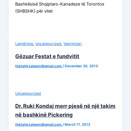
Bashkësisë Shqiptaro-Kanadeze të Torontos
(SHBSHK) për vitet
,
,
Lajmërime
Uncategorized
Veprimtari
Gëzuar Festat e fundvitit
thetahirsaleem@gmail.com
/
December 20, 2013
Uncategorized
Dr. Ruki Kondaj merr pjesë në një takim
në bashkinë Pickering
thetahirsaleem@gmail.com
/
March 17, 2013