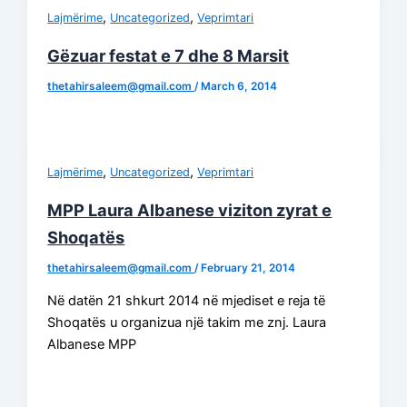
,
,
Lajmërime
Uncategorized
Veprimtari
Gëzuar festat e 7 dhe 8 Marsit
thetahirsaleem@gmail.com
/
March 6, 2014
,
,
Lajmërime
Uncategorized
Veprimtari
MPP Laura Albanese viziton zyrat e
Shoqatës
thetahirsaleem@gmail.com
/
February 21, 2014
Në datën 21 shkurt 2014 në mjediset e reja të
Shoqatës u organizua një takim me znj. Laura
Albanese MPP