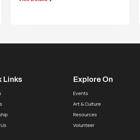
 Links
Explore On
s
Events
s
Art & Culture
hip
Resources
 Us
Volunteer