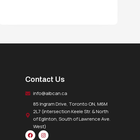
Contact Us
info@albcan.ca
85 Ingram Drive, Toronto ON, M6M
2L7 (intersection Keele Str. & North
of Eglinton, South of Lawrence Ave.
West)
F
I
a
n