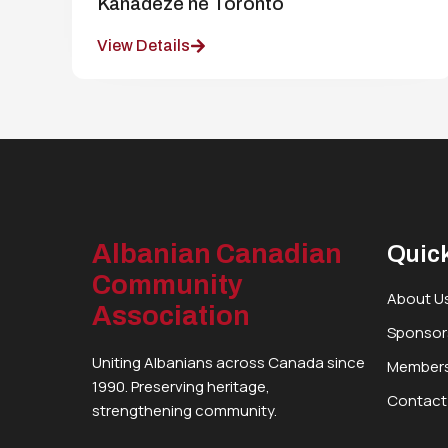
Kanadeze në Toronto
View Details
Albanian Canadian
Quick
Community
About U
Association
Sponsor
Uniting Albanians across Canada since
Members
1990. Preserving heritage,
Contact
strengthening community.