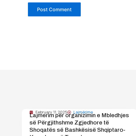
February 11, 2025
Lajmërime
Lajmerim për organizimin e Mbledhjes
së Përgjithshme Zgjedhore të
Shoqatës së Bashkësisë Shqiptaro-