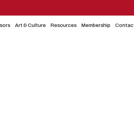
sors
Art & Culture
Resources
Membership
Contac
 Muajit të Trashëgimisë Shqi