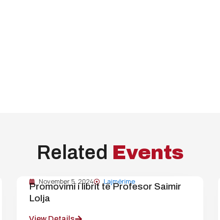
Related
Events
November 5, 2024
Lajmërime
Promovimi i librit të Profesor Saimir
Lolja
View Details