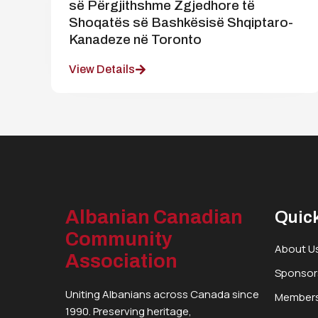
së Përgjithshme Zgjedhore të
Shoqatës së Bashkësisë Shqiptaro-
Kanadeze në Toronto
View Details
Albanian Canadian
Quick
Community
About U
Association
Sponsor
Uniting Albanians across Canada since
Members
1990. Preserving heritage,