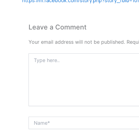
https://m.facebook.com/story.php?story_fbid=
Leave a Comment
Your email address will not be published.
Requ
Type
here..
Name*