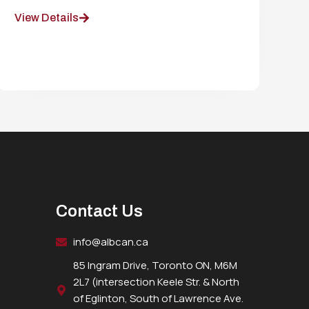
View Details
Contact Us
info@albcan.ca
85 Ingram Drive, Toronto ON, M6M
2L7 (intersection Keele Str. & North
of Eglinton, South of Lawrence Ave.