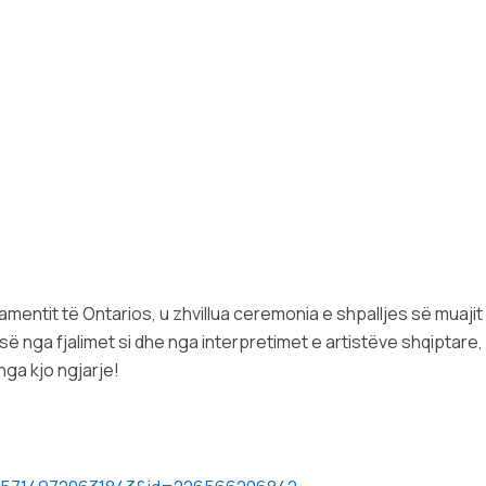
lamentit të Ontarios, u zhvillua ceremonia e shpalljes së muaji
ë nga fjalimet si dhe nga interpretimet e artistëve shqiptare,
nga kjo ngjarje!