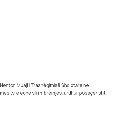
t Nëntor, Muaji i Trashëgimisë Shqiptare në
 mes tyre edhe ylli i mbrëmjes, ardhur posaçërisht