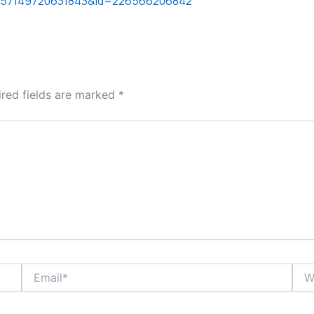
10157149720631843&id=226566206842
ired fields are marked
*
Email*
Webs