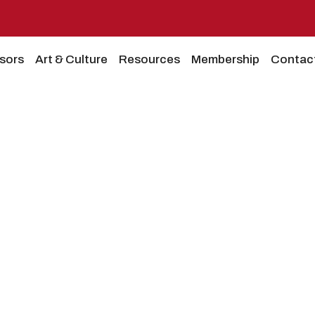
sors
Art & Culture
Resources
Membership
Contac
hqiptare 2019